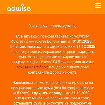
Уважаеми рекламодатели,
Във връзка с прекратяването на услугата
Adwise (www.adwise.bg) считано от
01.01.2026 г
Ви уведомяваме, че в случай, че към
31.12.2025
г
не сте успели да изразходите цялата заредена
сума, може да заявите връщане като се
свържете с „Нет Инфо“ ЕАД на следния имейл:
adwise@netinfo.bg
или да ни пишете през
контактната форма на сайта.
Напомняме, че може да изискате връщане на
неизразходваните суми (без бонуси) в рамките
на
5 (пет)- годишен период
- до 31.12.2030 г.
След изтичането на посочения краен срок,
останалите суми в акаунтите не подлежат на