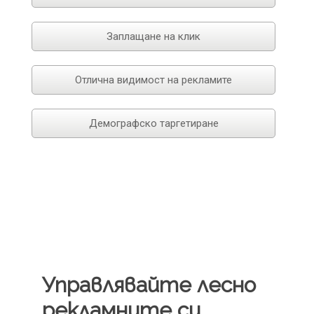
Заплащане на клик
Отлична видимост на рекламите
Демографско таргетиране
Управлявайте лесно
рекламните си