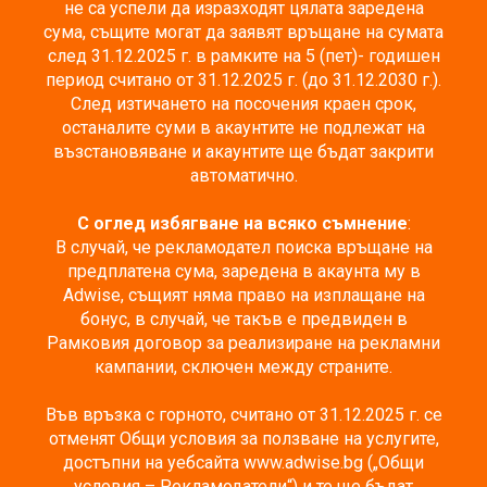
не са успели да изразходят цялата заредена
сума, същите могат да заявят връщане на сумата
след 31.12.2025 г. в рамките на 5 (пет)- годишен
период считано от 31.12.2025 г. (до 31.12.2030 г.).
След изтичането на посочения краен срок,
останалите суми в акаунтите не подлежат на
възстановяване и акаунтите ще бъдат закрити
автоматично.
С оглед избягване на всяко съмнение
:
В случай, че рекламодател поиска връщане на
предплатена сума, заредена в акаунта му в
Adwise, същият няма право на изплащане на
бонус, в случай, че такъв е предвиден в
Рамковия договор за реализиране на рекламни
кампании, сключен между страните.
Във връзка с горното, считано от 31.12.2025 г. се
отменят Общи условия за ползване на услугите,
достъпни на уебсайта www.adwise.bg („Общи
условия – Рекламодатели“) и те ще бъдат